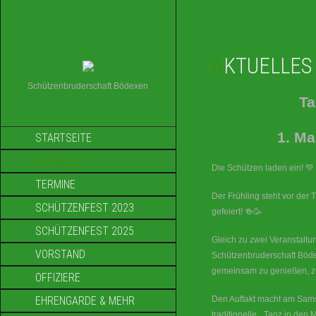
AKTUELLES
Schützenbruderschaft Bödexen
Ta
1. Ma
STARTSEITE
AKTUELLES
Die Schützen laden ein! 💚
TERMINE
Der Frühling steht vor der
SCHÜTZENFEST 2023
gefeiert! 🍻🥳
SCHÜTZENFEST 2025
Gleich zu zwei Veranstaltu
VORSTAND
Schützenbruderschaft Böde
gemeinsam zu genießen, zu
OFFIZIERE
EHRENGARDE & MEHR
Den Auftakt macht am Samst
traditionelle „ Tanz in den