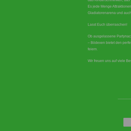
das Kinderschminken, das f
Es jede Menge Attraktionen
Gladiatorenarena und auch
Lasst Euch überraschen!
Ob ausgelassene Partynac
– Bödexen bietet den per
feiern.
Wir freuen uns auf viele Be
____