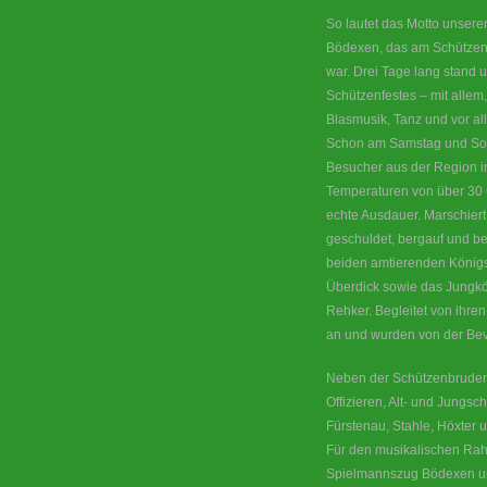
So lautet das Motto unsere
Bödexen, das am Schützen
war. Drei Tage lang stand
Schützenfestes – mit alle
Blasmusik, Tanz und vor al
Schon am Samstag und Son
Besucher aus der Region in
Temperaturen von über 30 
echte Ausdauer. Marschiert
geschuldet, bergauf und be
beiden amtierenden Königs
Überdick sowie das Jungk
Rehker. Begleitet von ihren
an und wurden von der Bevö
Neben der Schützenbruders
Offizieren, Alt- und Jungs
Fürstenau, Stahle, Höxter 
Für den musikalischen Rah
Spielmannszug Bödexen un