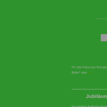
____
PS: Alle Fotos zum Fest gi
Bilder“ oder
hier
.
Jubiläu
Ein weiterer festlicher Mo