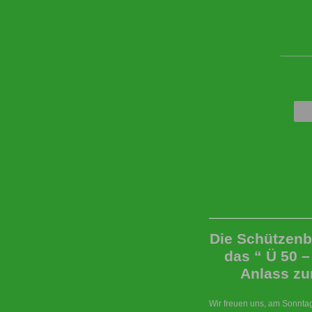
____
Die Schützenbr
das “ Ü 50 –
Anlass z
Wir freuen uns, am Sonnta