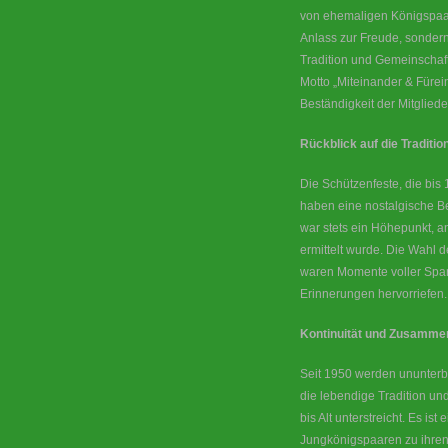
von ehemaligen Königspaare
Anlass zur Freude, sondern
Tradition und Gemeinschaft
Motto „Miteinander & Füre
Beständigkeit der Mitgliede
Rückblick auf die Traditio
Die Schützenfeste, die bis 
haben eine nostalgische Be
war stets ein Höhepunkt, 
ermittelt wurde. Die Wahl d
waren Momente voller Span
Erinnerungen hervorriefen.
Kontinuität und Zusamme
Seit 1950 werden ununterb
die lebendige Tradition u
bis Alt unterstreicht. Es is
Jungkönigspaaren zu ihren 