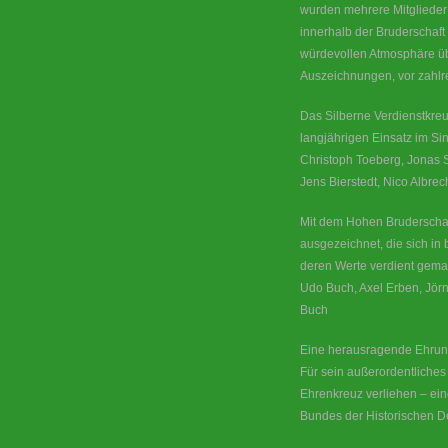
wurden mehrere Mitglieder
innerhalb der Bruderschaft
würdevollen Atmosphäre üb
Auszeichnungen, vor zahlr
Das Silberne Verdienstkreuz
langjährigen Einsatz im Si
Christoph Toeberg, Jonas 
Jens Bierstedt, Nico Albrec
Mit dem Hohen Bruderscha
ausgezeichnet, die sich i
deren Werte verdient gema
Udo Buch, Axel Erben, Jör
Buch
Eine herausragende Ehrung
Für sein außerordentliche
Ehrenkreuz verliehen – ei
Bundes der Historischen D