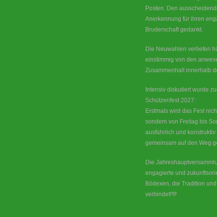
Posten. Den ausscheidend
Anerkennung für ihren enga
Bruderschaft gedankt.
Die Neuwahlen verliefen h
einstimmig von den anwese
Zusammenhalt innerhalb der
Intensiv diskutiert wurde
Schützenfest 2027:
Erstmals wird das Fest nic
sondern von Freitag bis So
ausführlich und konstrukt
gemeinsam auf den Weg ge
Die Jahreshauptversammlun
engagierte und zukunftsori
Bödexen, die Tradition und
verbindet!💚