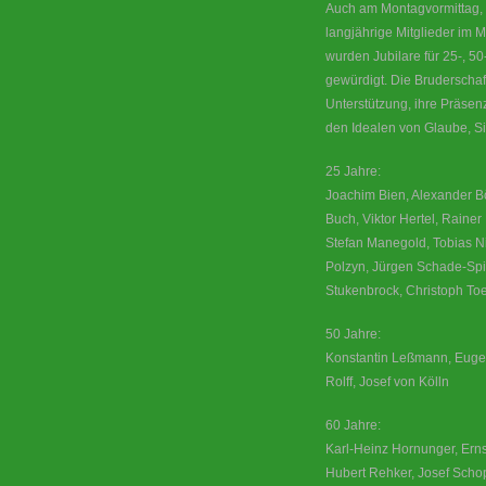
Auch am Montagvormittag, b
langjährige Mitglieder im M
wurden Jubilare für 25-, 5
gewürdigt. Die Bruderschaf
Unterstützung, ihre Präsen
den Idealen von Glaube, Si
25 Jahre:
Joachim Bien, Alexander Bö
Buch, Viktor Hertel, Raine
Stefan Manegold, Tobias N
Polzyn, Jürgen Schade-Spi
Stukenbrock, Christoph To
50 Jahre:
Konstantin Leßmann, Eug
Rolff, Josef von Kölln
60 Jahre:
Karl-Heinz Hornunger, Erns
Hubert Rehker, Josef Sch