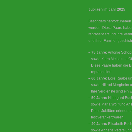
Jubiläen im Jahr 2025
Besonders hervorzuheben si
werden. Diese Paare haben
repräsentiert und ihre Verdi
und ihrer Familiengeschich
– 75 Jahre:
Antonie Schop
sowie Klara Meise und Ot
Diese Paare haben die Bru
repräsentiert.
– 60 Jahre:
Lore Raabe un
sowie Hiltrud Mergheim u
Ihre Verdienste sind ein we
– 50 Jahre:
Hildegard Buc
sowie Maria Wolf und Ans
Diese Jubiläen erinnern an
fest verankert waren.
– 40 Jahre:
Elisabeth Buch
sowie Annette Peters und