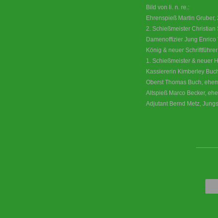
Bild von li. n. re.:
Ehrenspieß Martin Gruber, 
2. Schießmeister Christian
Damenoffizier Jung Enrico V
König & neuer Schriftführer
1. Schießmeister & neuer 
Kassiererin Kimberley Buch
Oberst Thomas Buch, ehem.
Altspieß Marco Becker, ehe
Adjutant Bernd Metz, Jungs
____