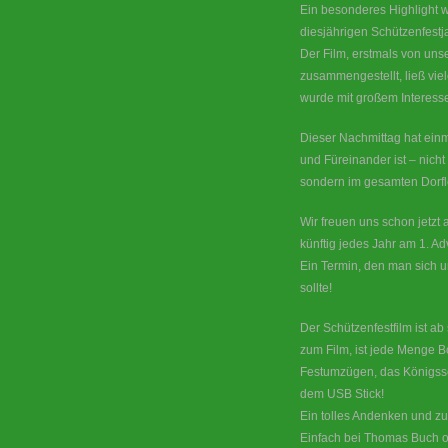
Ein besonderes Highlight w
diesjährigen Schützenfestj
Der Film, erstmals von un
zusammengestellt, ließ vi
wurde mit großem Interesse 
Dieser Nachmittag hat einm
und Füreinander ist – nich
sondern im gesamten Dorf
Wir freuen uns schon jetzt
künftig jedes Jahr am 1. Ad
Ein Termin, den man sich u
sollte!
Der Schützenfestfilm ist ab 
zum Film, ist jede Menge B
Festumzügen, das Königss
dem USB Stick!
Ein tolles Andenken und zu
Einfach bei Thomas Buch 