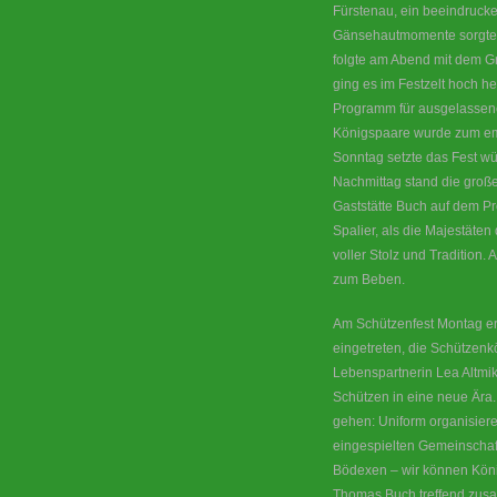
Fürstenau, ein beeindrucken
Gänsehautmomente sorgte.
folgte am Abend mit dem G
ging es im Festzelt hoch he
Programm für ausgelassen
Königspaare wurde zum em
Sonntag setzte das Fest wü
Nachmittag stand die groß
Gaststätte Buch auf dem P
Spalier, als die Majestäten
voller Stolz und Tradition
zum Beben.
Am Schützenfest Montag err
eingetreten, die Schützen
Lebenspartnerin Lea Altmik
Schützen in eine neue Ära.
gehen: Uniform organisier
eingespielten Gemeinschaft
Bödexen – wir können König
Thomas Buch treffend zus