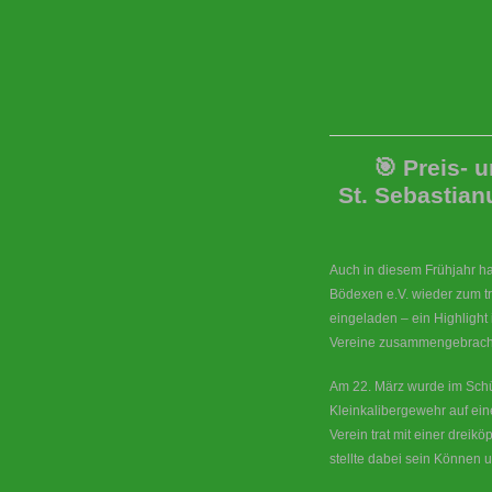
🎯
Preis- 
St.
Sebastian
Auch in diesem Frühjahr ha
Bödexen e.V. wieder zum tr
eingeladen – ein Highlight
Vereine zusammengebracht
Am 22. März wurde im Sch
Kleinkalibergewehr auf ei
Verein trat mit einer drei
stellte dabei sein Können u