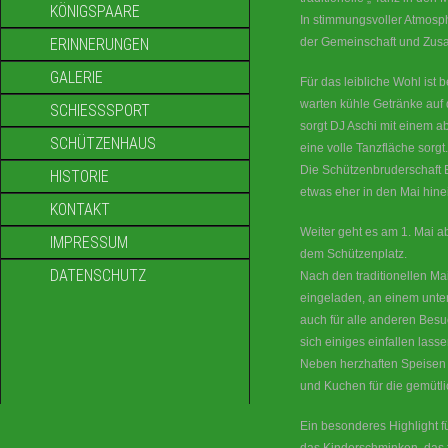
KÖNIGSPAARE
In stimmungsvoller Atmosph
ERINNERUNGEN
der Gemeinschaft und Zusa
GALERIE
Für das leibliche Wohl ist
warten kühle Getränke auf
SCHIESSSPORT
sorgt DJ Aschi mit einem a
SCHÜTZENHAUS
eine volle Tanzfläche sorgt.
Die Schützenbruderschaft B
HISTORIE
etwas eher in den Mai hine
KONTAKT
Weiter geht es am 1. Mai ab
IMPRESSUM
dem Schützenplatz.
DATENSCHUTZ
Nach den traditionellen 
eingeladen, an einem unt
auch für alle anderen Bes
sich einiges einfallen lasse
Neben herzhaften Speisen 
und Kuchen für die gemütl
Ein besonderes Highlight fü