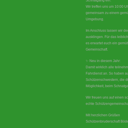
Schnatgang ein.
Wir treffen uns um 10:00 U
gemeinsam zu einem gemüt
Umgebung.
Im Anschluss lassen wir d
ausklingen. Für das leiblic
es erwartet euch ein gemütl
Gemeinschaft.
✨ Neu in diesem Jahr:
Damit wirklich alle teilneh
Fahrdienst an. So haben a
Schützenschwestern, die di
Möglichkeit, beim Schnatga
Wir freuen uns auf einen s
echte Schützengemeinscha
Mit herzlichen Grüßen
Schützenbruderschaft Böd