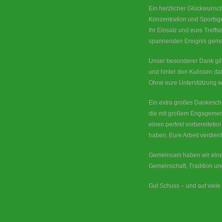
Ein herzlicher Glückwunsch
Konzentration und Sportsge
Ihr Einsatz und eure Treff
spannenden Ereignis gema
Unser besonderer Dank gilt
und hinter den Kulissen daf
Ohne eure Unterstützung wä
Ein extra großes Dankesch
die mit großem Engagement
einen perfekt vorbereitete
haben. Eure Arbeit verdie
Gemeinsam haben wir einen 
Gemeinschaft, Tradition u
Gut Schuss – und auf viele