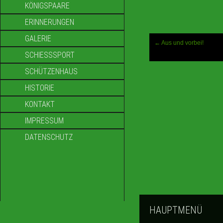
KÖNIGSPAARE
ERINNERUNGEN
GALERIE
Letzte
←
Aus und vorbei!
Neuigkeiten
SCHIESSSPORT
SCHÜTZENHAUS
HISTORIE
KONTAKT
IMPRESSUM
DATENSCHUTZ
HAUPTMENÜ