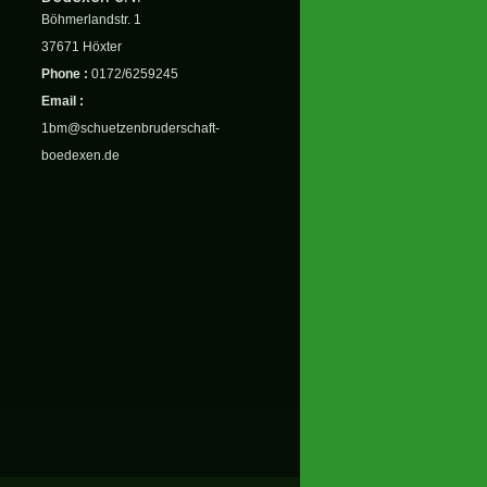
Böhmerlandstr. 1
37671 Höxter
Phone :
0172/6259245
Email :
1bm@schuetzenbruderschaft-
boedexen.de