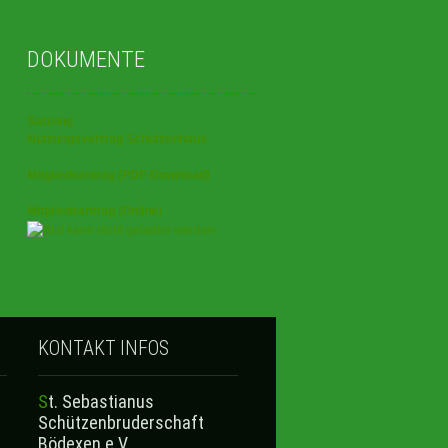
DOKUMENTE
Satzung
Nutzungsvertrag Schützenhaus
Mitgliedsantrag (PDF-Download)
Mitgliedsantrag (Online)
KONTAKT INFOS
St. Sebastianus
Schützenbruderschaft
Bödexen e.V.