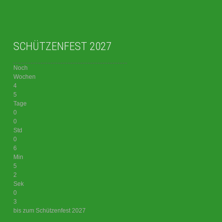
SCHÜTZENFEST 2027
Noch
Wochen
4
5
Tage
0
0
Std
0
6
Min
5
2
Sek
0
3
bis zum Schützenfest 2027