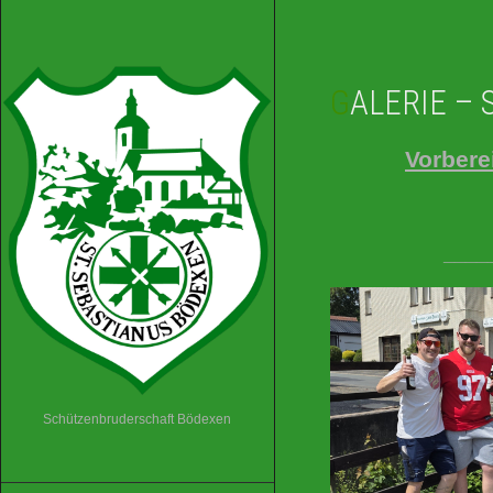
GALERIE –
Vorbere
____
Schützenbruderschaft Bödexen