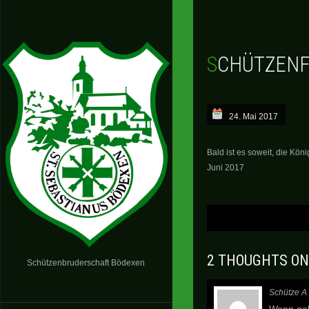
SCHÜTZENF
24. Mai 2017
Bald ist es soweit, die Kön
Juni 2017
Letzte
Neuigkeiten
2 THOUGHTS ON
Schützenbruderschaft Bödexen
Schütze A