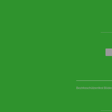
____
Bezirksschützenfest Böd
____