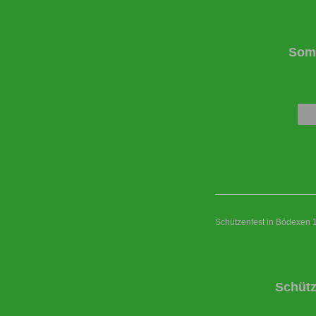
Somm
Schützenfest in Bödexen 
Schütz