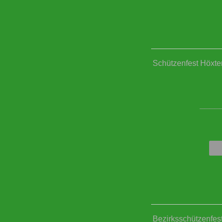
Schützenfest Höxter
____
Bezirksschützenfes