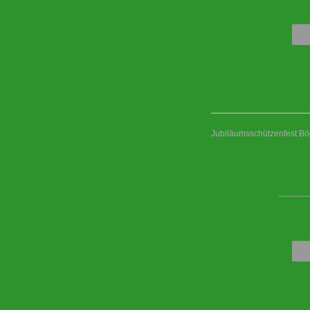
Jubiläumsschützenfest B
____