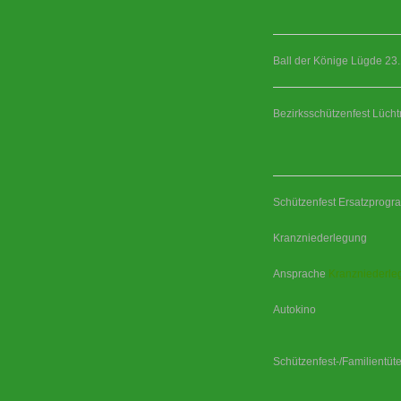
Ball der Könige Lügde 23
Bezirksschützenfest Lüch
Schützenfest Ersatzprog
Kranzniederlegung
Ansprache
Kranzniederle
Autokino
Schützenfest-/Familientüt