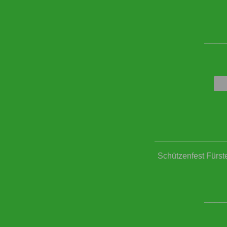
____
Schützenfest Fürst
____