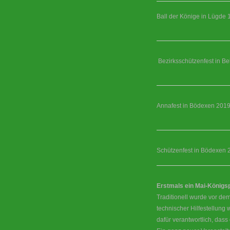
Ball der Könige in Lügde 
Bezirksschützenfest in Be
Annafest in Bödexen 201
Schützenfest in Bödexen 
Erstmals ein Mai-König
Traditionell wurde vor dem
technischer Hilfestellung
dafür verantwortlich, das