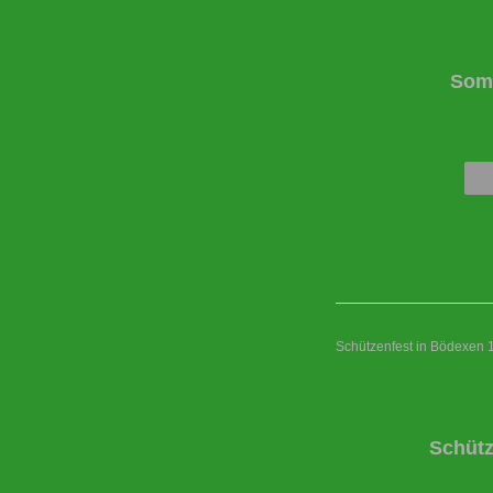
Somm
Schützenfest in Bödexen 
Schütz