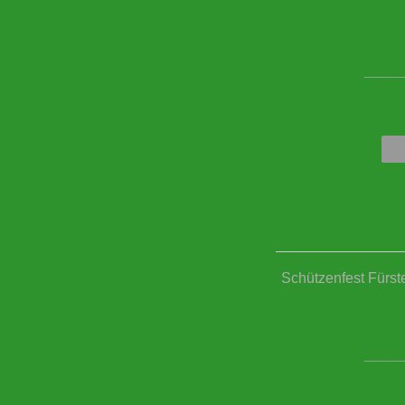
____
Schützenfest Fürst
____