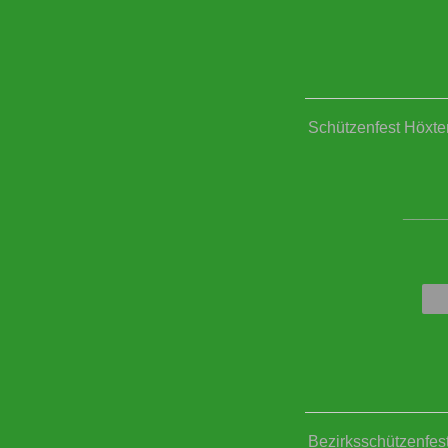
Schützenfest Höxter
____
Bezirksschützenfes