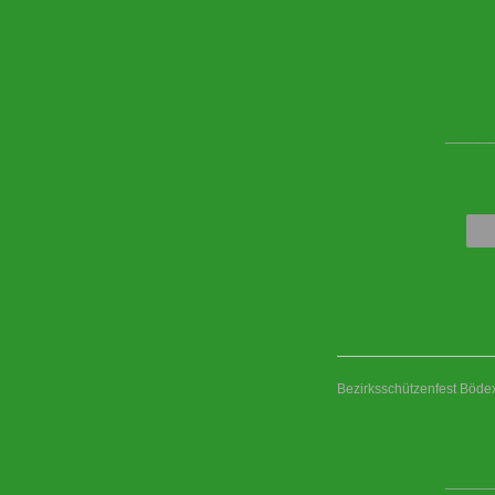
____
Bezirksschützenfest Böd
____