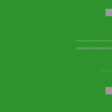
Jubiläumsschützenfest B
____