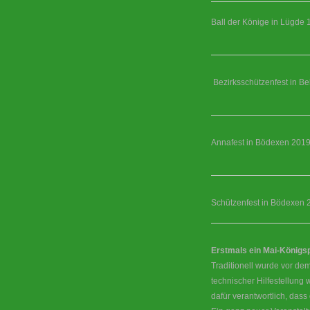
Ball der Könige in Lügde 
Bezirksschützenfest in Be
Annafest in Bödexen 201
Schützenfest in Bödexen 
Erstmals ein Mai-König
Traditionell wurde vor dem
technischer Hilfestellung
dafür verantwortlich, das