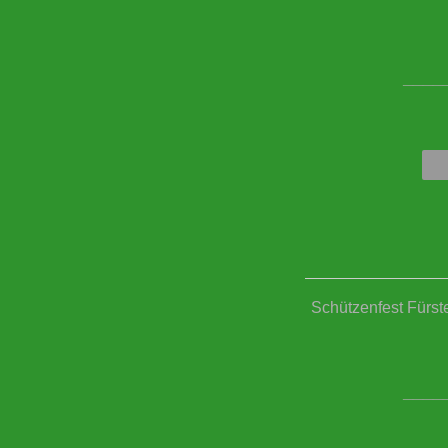
____
Schützenfest Fürst
____