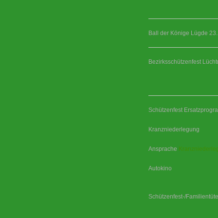
Ball der Könige Lügde 23
Bezirksschützenfest Lüch
Schützenfest Ersatzprog
Kranzniederlegung
Ansprache
Kranzniederle
Autokino
Schützenfest-/Familientüt