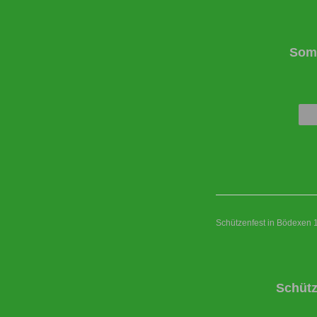
Somm
Schützenfest in Bödexen 
Schütz