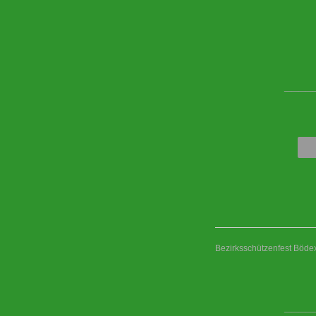
____
Bezirksschützenfest Böd
____