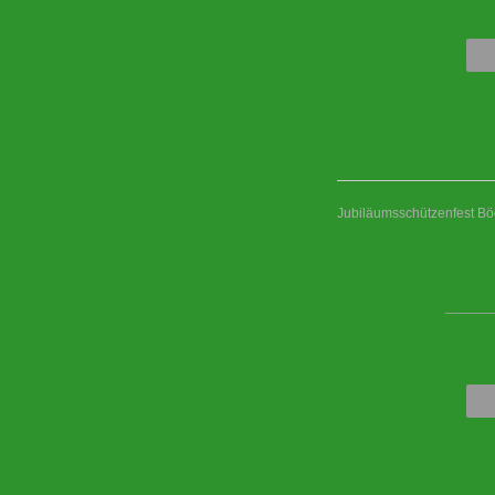
Jubiläumsschützenfest B
____