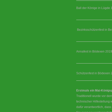
Ball der Könige in Lügde 
Bezirksschützenfest in Be
Annafest in Bödexen 201
Schützenfest in Bödexen 
Erstmals ein Mai-König
Traditionell wurde vor dem
technischer Hilfestellung
dafür verantwortlich, das