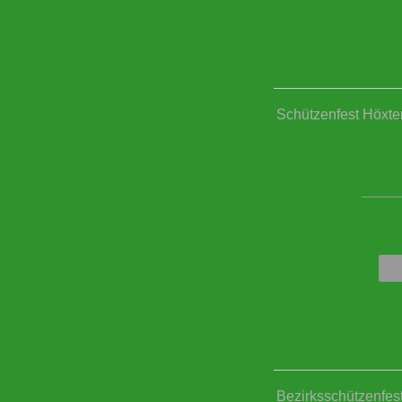
Schützenfest Höxter
____
Bezirksschützenfes