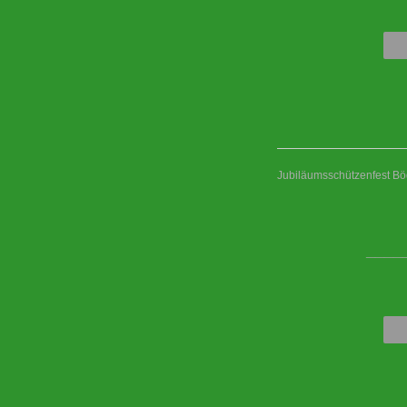
Jubiläumsschützenfest B
____