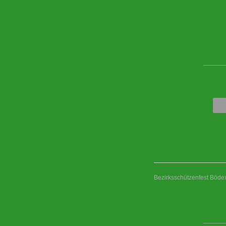
____
Bezirksschützenfest Böd
____