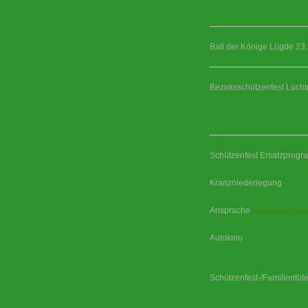
Ball der Könige Lügde 23
Bezirksschützenfest Lüch
Schützenfest Ersatzprog
Kranzniederlegung
Ansprache
Kranzniederle
Autokino
Schützenfest-/Familientüt