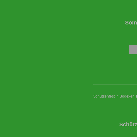
Somm
Schützenfest in Bödexen 
Schütz