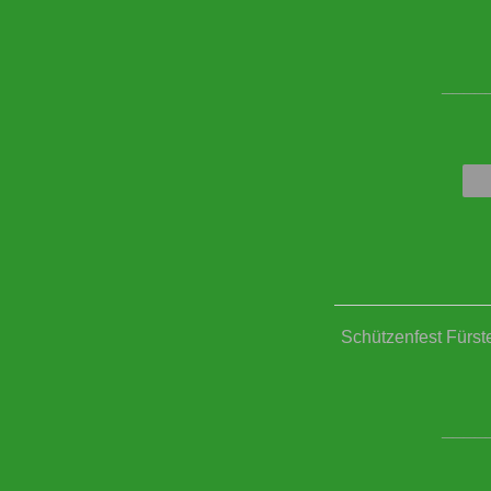
____
Schützenfest Fürst
____