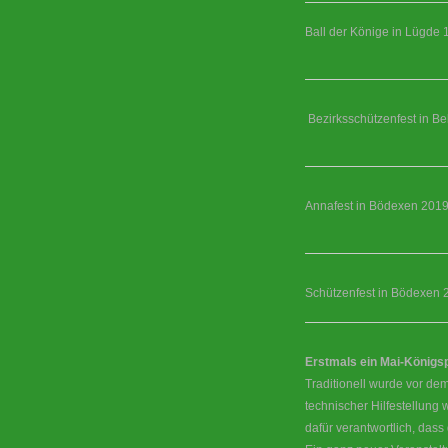
Ball der Könige in Lügde 
Bezirksschützenfest in Be
Annafest in Bödexen 201
Schützenfest in Bödexen 
Erstmals ein Mai-König
Traditionell wurde vor dem
technischer Hilfestellung
dafür verantwortlich, das