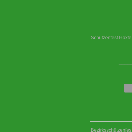
Schützenfest Höxter
____
Bezirksschützenfes