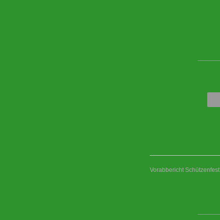
____
Vorabbericht Schützenfes
____