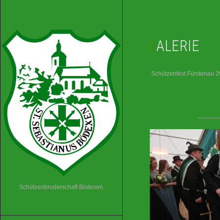
GALERIE
Schützenfest Fürstenau 
____
Schützenbruderschaft Bödexen