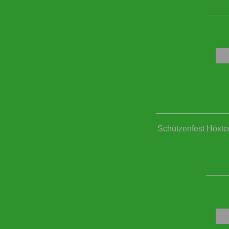
____
Schützenfest Höxter
____