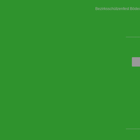
Bezirksschützenfest Böd
____
____