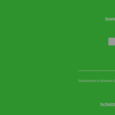
Somm
Schützenfest in Bödexen 
Schütz