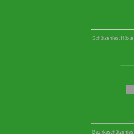
Schützenfest Höxter
____
Bezirksschützenfes