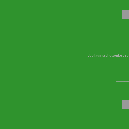
Jubiläumsschützenfest B
____