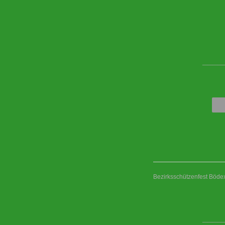
____
Bezirksschützenfest Böd
____