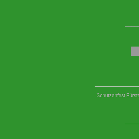
____
Schützenfest Fürst
____