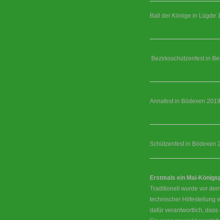
Ball der Könige in Lügde 
Bezirksschützenfest in Be
Annafest in Bödexen 201
Schützenfest in Bödexen 
Erstmals ein Mai-König
Traditionell wurde vor dem
technischer Hilfestellung
dafür verantwortlich, das