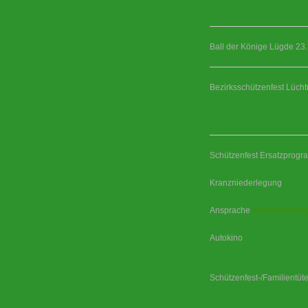
Ball der Könige Lügde 23
Bezirksschützenfest Lüch
Schützenfest Ersatzprog
Kranzniederlegung
Ansprache
Kranzniederle
Autokino
Schützenfest-/Familientüt