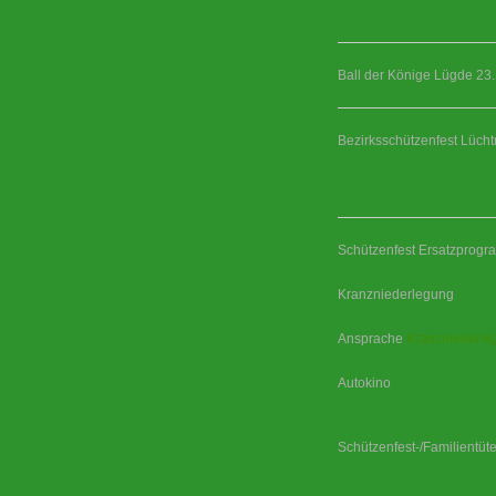
Ball der Könige Lügde 23
Bezirksschützenfest Lüch
Schützenfest Ersatzprog
Kranzniederlegung
Ansprache
Kranzniederle
Autokino
Schützenfest-/Familientüt