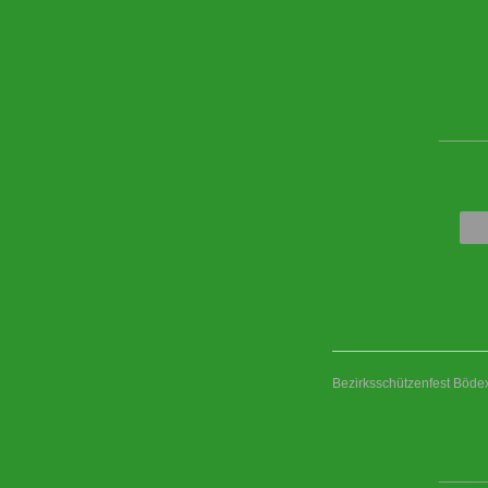
____
Bezirksschützenfest Böd
____