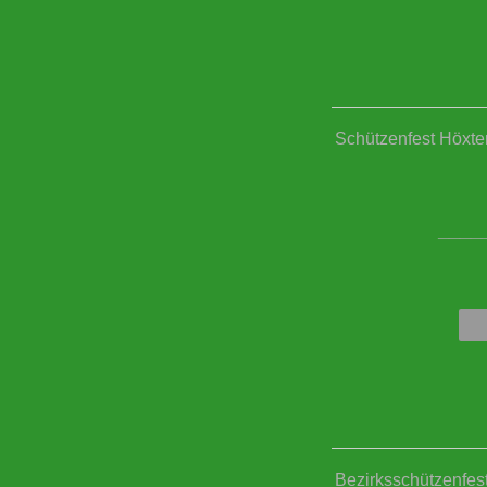
Schützenfest Höxter
____
Bezirksschützenfes