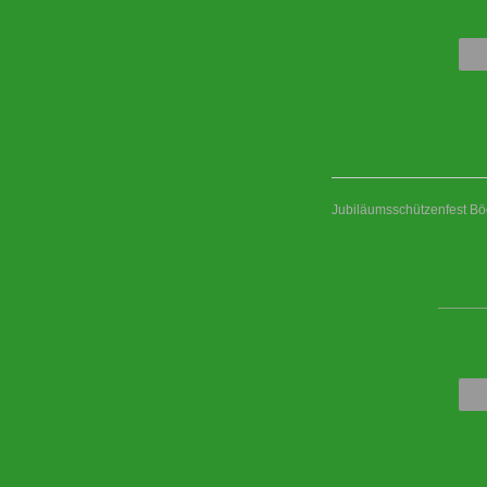
Jubiläumsschützenfest B
____