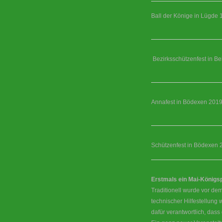
Ball der Könige in Lügde 
Bezirksschützenfest in Be
Annafest in Bödexen 201
Schützenfest in Bödexen 
Erstmals ein Mai-König
Traditionell wurde vor dem
technischer Hilfestellung
dafür verantwortlich, das