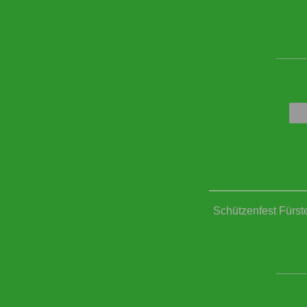
____
Schützenfest Fürst
____