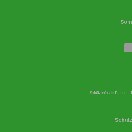
Somm
Schützenfest in Bödexen 
Schütz