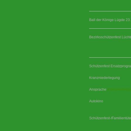
Ball der Könige Lügde 23
Bezirksschützenfest Lüch
Schützenfest Ersatzprog
Kranzniederlegung
Ansprache
Kranzniederle
Autokino
Schützenfest-/Familientüt