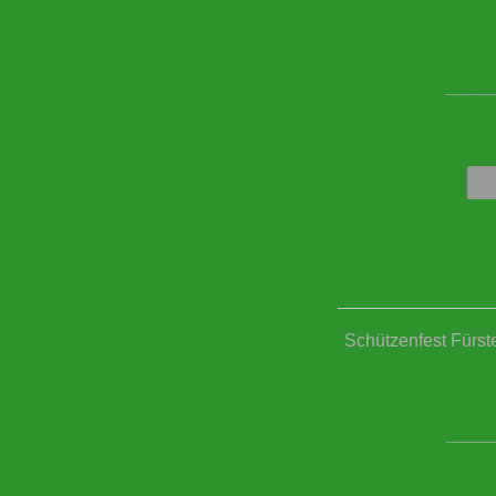
____
Schützenfest Fürst
____