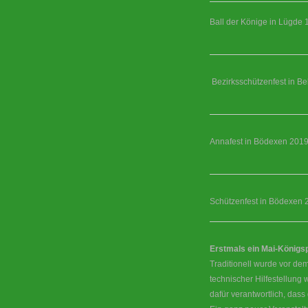
Ball der Könige in Lügde 
Bezirksschützenfest in Be
Annafest in Bödexen 201
Schützenfest in Bödexen 
Erstmals ein Mai-König
Traditionell wurde vor dem
technischer Hilfestellung
dafür verantwortlich, das