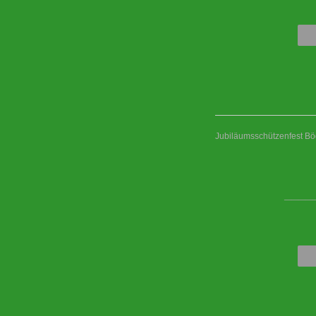
Jubiläumsschützenfest B
____