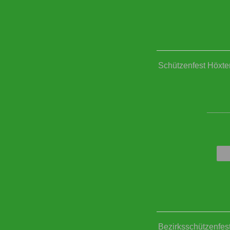
Schützenfest Höxter
____
Bezirksschützenfes