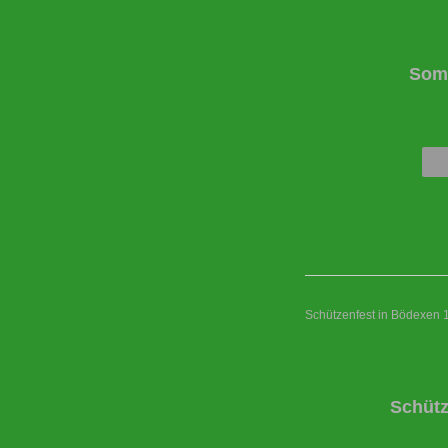
Somm
Schützenfest in Bödexen 
Schütz