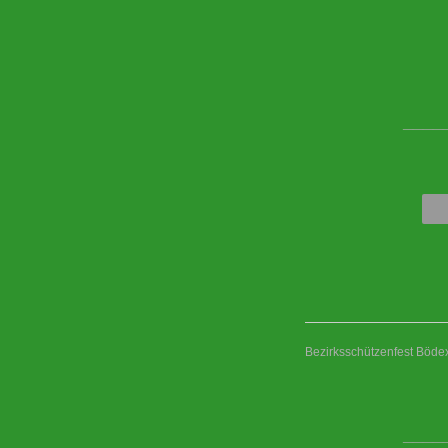
____
Bezirksschützenfest Böd
____